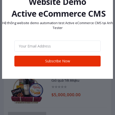
Website Demo
Cosy Hai Yen OXUOCYJB
Active eCommerce CMS
$138,000.00
Hệ thống website demo automation test Active eCommerce CMS tại Anh
Tester
Dell
$100,000,000.00
Subscribe Now
Giỏ quà Tết iMqku
$5,000,000.00