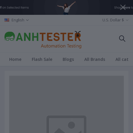
English
U.S. Dollar $
Home
Flash Sale
Blogs
All Brands
All cate