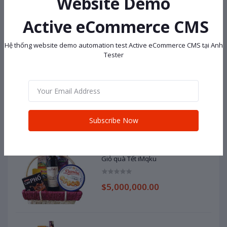
Website Demo
Cosy Hai Yen OXUOCYJB
Active eCommerce CMS
$138,000.00
Hệ thống website demo automation test Active eCommerce CMS tại Anh
Tester
Dell
$100,000,000.00
Subscribe Now
Giỏ quà Tết iMqku
$5,000,000.00