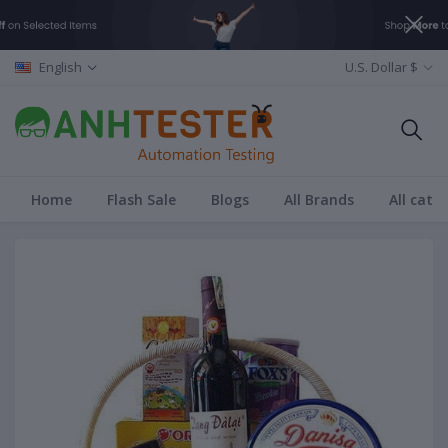
English
U.S. Dollar $
Home
Flash Sale
Blogs
All Brands
All cate